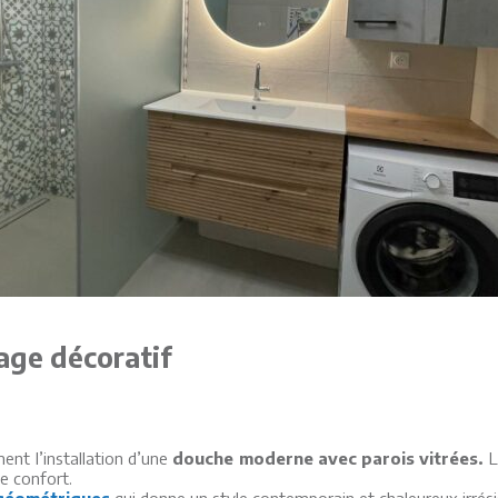
age décoratif
ent l’installation d’une
douche moderne avec parois vitrées.
L
e confort.
 géométriques
qui donne un style contemporain et chaleureux irrésis