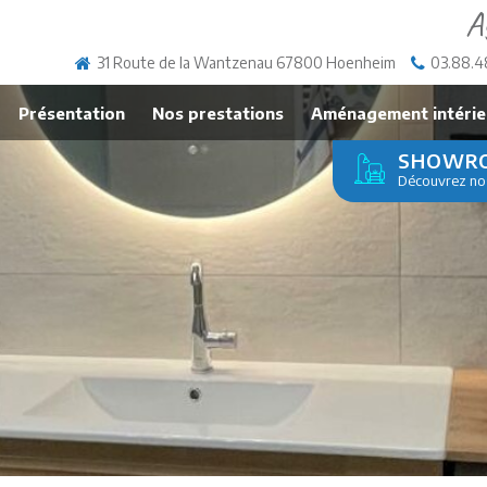
A
31 Route de la Wantzenau 67800 Hoenheim
03.88.4
Présentation
Nos prestations
Aménagement intérie
SHOWR
Découvrez nos