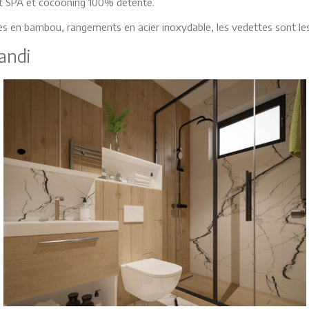
it SPA et cocooning 100% détente.
ères en bambou, rangements en acier inoxydable, les vedettes sont l
pandi