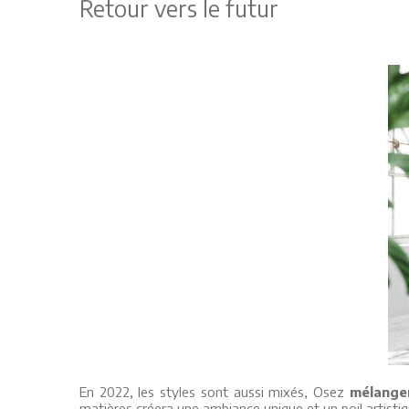
Retour vers le futur
En 2022, les styles sont aussi mixés, Osez
mélange
matières créera une ambiance unique et un poil artisti